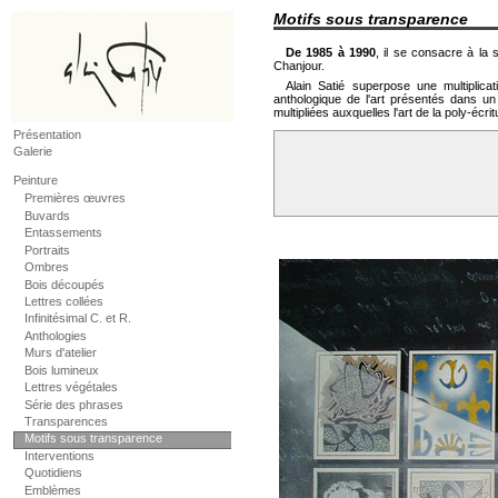
Motifs sous transparence
De 1985 à 1990
, il se consacre à la
Chanjour.
Alain Satié superpose une multiplic
anthologique de l'art présentés dans un
multipliées auxquelles l'art de la poly-écr
Présentation
Galerie
Peinture
Premières œuvres
Buvards
Entassements
Portraits
Ombres
Bois découpés
Lettres collées
Infinitésimal C. et R.
Anthologies
Murs d'atelier
Bois lumineux
Lettres végétales
Série des phrases
Transparences
Motifs sous transparence
Interventions
Quotidiens
Emblèmes