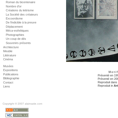
Roman du bicentenaire
Nombre d'or
Créations du lettrisme
La Société des créateurs
Excoordisme
De l'indicible à la preuve
Déplacement
Méca-esthétiques
Photographies
Un coup de dés
Souvenirs présents
Architecture
Meuble
Littérature
Cinéma
Musées
Expositions
Moti
Publications
Présenté en 19
Bibliographie
Présenté en 20
Reproduit dans
Contact
Reproduit in
Ar
Liens
Copyright © 2007 alainsatie.com