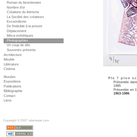
Roman du bicentenaire
Nombre d'or
Créations du lettrisme
La Société des créateurs
Excoordisme
De l'indicible à la preuve
Déplacement
Méca-esthétiques
Photographies
Un coup de dés
Souvenirs présents
Architecture
Meuble
Littérature
Cinéma
Musées
Ple ? plon sc
Expositions
Présentée dans
1985
Publications
Présentée en 19
Bibliographie
1963-1986
.
Contact
Liens
Copyright © 2007 alainsatie.com