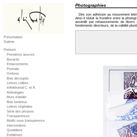
Photographies
Dès son adhésion au mouvement lettrist
Ainsi il réduit la frontière entre la phot
assimilé par rehaussements de divers 
fondements directeurs, de la validité plurid
Présentation
Galerie
Peinture
Premières œuvres
Buvards
Entassements
Portraits
Ombres
Bois découpés
Lettres collées
Infinitésimal C. et R.
Anthologies
Murs d'atelier
Bois lumineux
Lettres végétales
Série des phrases
Transparences
Motifs sous transparence
Interventions
Quotidiens
Emblèmes