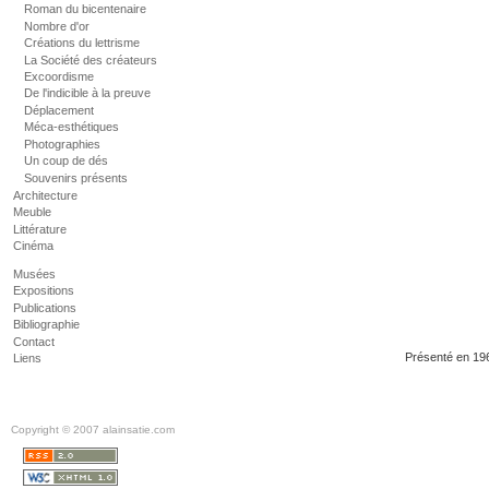
Roman du bicentenaire
Nombre d'or
Créations du lettrisme
La Société des créateurs
Excoordisme
De l'indicible à la preuve
Déplacement
Méca-esthétiques
Photographies
Un coup de dés
Souvenirs présents
Architecture
Meuble
Littérature
Cinéma
Musées
Expositions
Publications
Bibliographie
Contact
Présenté en 196
Liens
Copyright © 2007 alainsatie.com