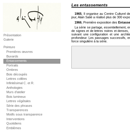
Les entassements
1965
, Il organise au Centre Culturel 
jour, Alain Satié a réalisé plus de 300 exp
1966
, Première exposition des
Entass
La série se partage, essentiellement,
de signes et de lettres noires et denses
suivant une configuration et une archi
Présentation
profondeur. Les passages successifs, ent
Galerie
force singulière à la série.
Peinture
Premières œuvres
Buvards
Entassements
Portraits
Ombres
Bois découpés
Lettres collées
Infinitésimal C. et R.
Anthologies
Murs d'atelier
Bois lumineux
Lettres végétales
Série des phrases
Transparences
Motifs sous transparence
Interventions
Quotidiens
Emblèmes