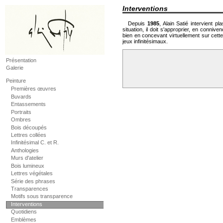
Interventions
Depuis
1985
, Alain Satié intervient p
situation, il doit s'approprier, en conniv
bien en concevant virtuellement sur cett
jeux infinitésimaux.
Présentation
Galerie
Peinture
Premières œuvres
Buvards
Entassements
Portraits
Ombres
Bois découpés
Lettres collées
Infinitésimal C. et R.
Anthologies
Murs d'atelier
Bois lumineux
Lettres végétales
Série des phrases
Transparences
Motifs sous transparence
Interventions
Quotidiens
Emblèmes